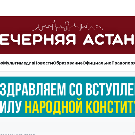
ью
Мультимедиа
Новости
Образование
Официально
Правопор
нтролем депутатов