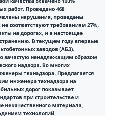
изой качества охвачено 100%
х работ. Проведено 468
явлены нарушения, проведены
, не соответствуют требованиям 27%,
екты на дорогах, и в настоящее
устранению. В текущем году впервые
ьтобетонных заводов (АБЗ).
то зачастую ненадлежащим образом
ского надзора. Во многих
нженеры технадзора. Предлагается
вии инженера технадзора на
обильных дорог показывает
ндартов при строительстве и
ие некачественного материала,
людением технологий,