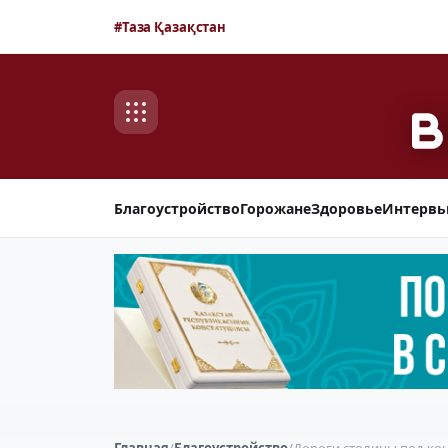
#Таза Қазақстан
Благоустройство
Горожане
Здоровье
Интерв
Главная
/
Благоустройство
/
Дороги столицы под ко