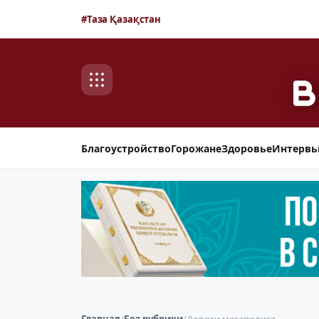
#Таза Қазақстан
Благоустройство
Горожане
Здоровье
Интерв
Главная
/
Без рубрики
/
Дороги мегаполиса