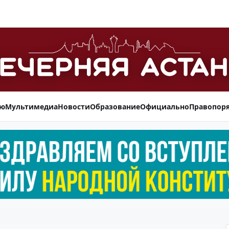
ью
Мультимедиа
Новости
Образование
Официально
Правопор