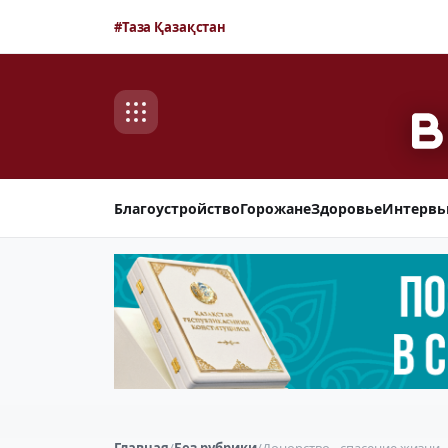
#Таза Қазақстан
Благоустройство
Горожане
Здоровье
Интерв
Главная
/
Без рубрики
/
Донорство - спасение жизни