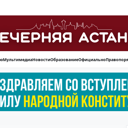
ью
Мультимедиа
Новости
Образование
Официально
Правопор