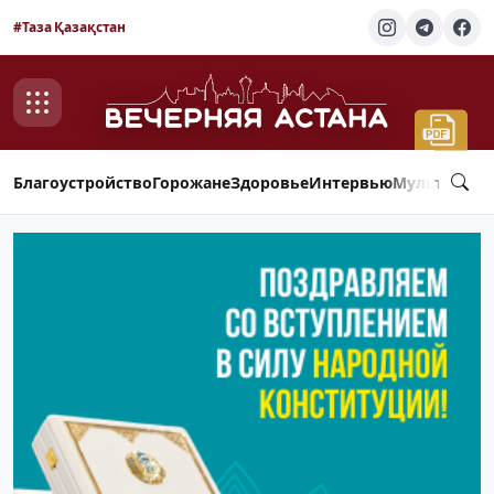
#Таза Қазақстан
Благоустройство
Горожане
Здоровье
Интервью
Мультимед