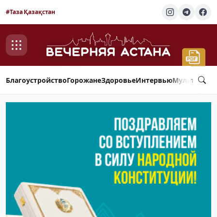
#Таза Қазақстан
Благоустройство
Горожане
Здоровье
Интервью
Мультимед