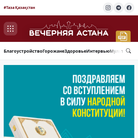
#Таза Қазақстан
Благоустройство
Горожане
Здоровье
Интервью
Мультимед