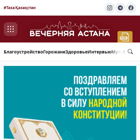
#Таза Қазақстан
Благоустройство
Горожане
Здоровье
Интервью
Мультимед