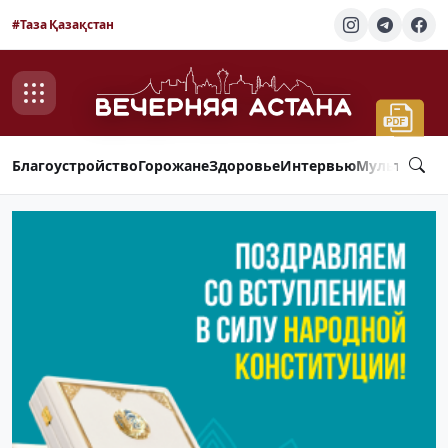
#Таза Қазақстан
Благоустройство
Горожане
Здоровье
Интервью
Мультимед