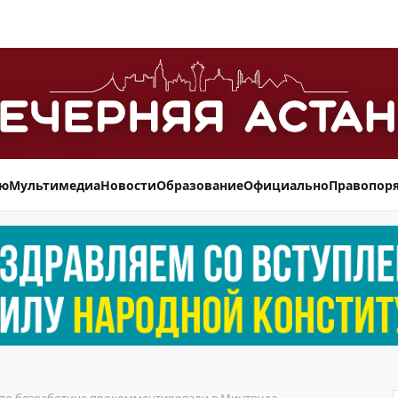
ью
Мультимедиа
Новости
Образование
Официально
Правопор
по безработице прокомментировали в Минтруда