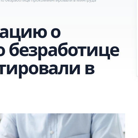
ацию о
о безработице
тировали в