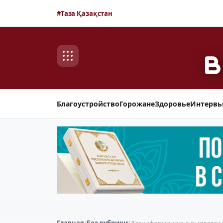
#Таза Қазақстан
Благоустройство
Горожане
Здоровье
Интерв
Главная
/
Без рубрики
/
Дезинформацию о выплатах 