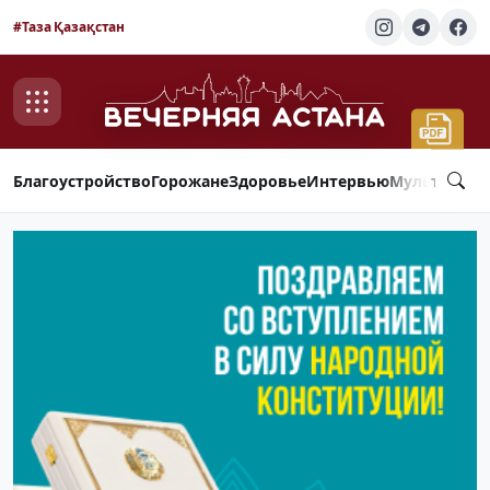
#Таза Қазақстан
Благоустройство
Горожане
Здоровье
Интервью
Мультимед