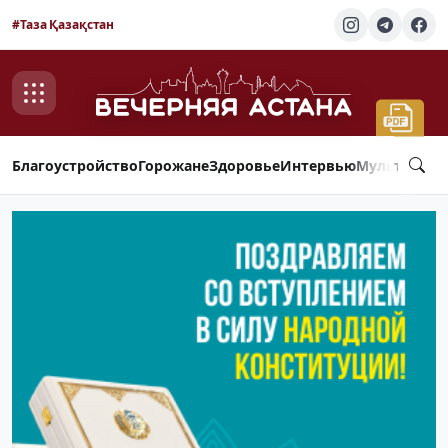
#Таза Қазақстан
Благоустройство
Горожане
Здоровье
Интервью
Мультимед