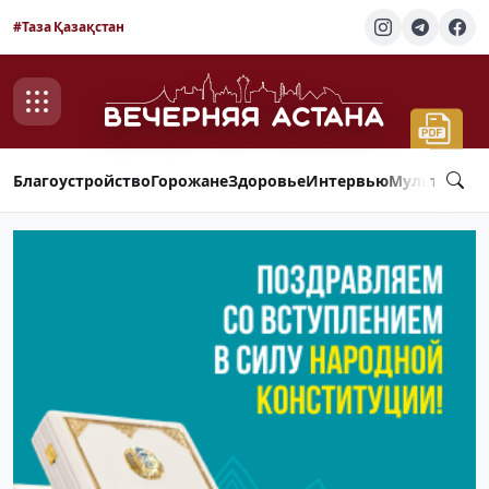
#Таза Қазақстан
Благоустройство
Горожане
Здоровье
Интервью
Мультимед