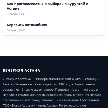
Как проголосовать на выборах в Курултай в
Астане
Сегодня, 13:03
Берегись автомобиля
Сегодня, 13:01
ВЕЧЕРНЯЯ АСТАНА
«Вечерняя Астана» — информационный сайт о жизни столицы.
Газета «Вечерняя Астана» издается с 1990 года. Тираж газеты
составляет 15 тысяч экземпляров. Периодичность – три раза в
неделю. Сегодня «Вечерняя Астана» по праву может называться
старейшей из всех газет, печатающихся в столице. Собственник:
ТОО «Elorda Aqparat» (город Астана). Регистрационное