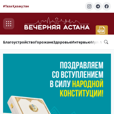
#Таза Қазақстан
Благоустройство
Горожане
Здоровье
Интервью
Мультимед