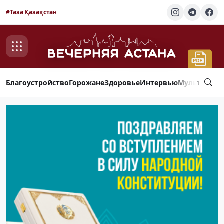
#Таза Қазақстан
Благоустройство
Горожане
Здоровье
Интервью
Мультимед