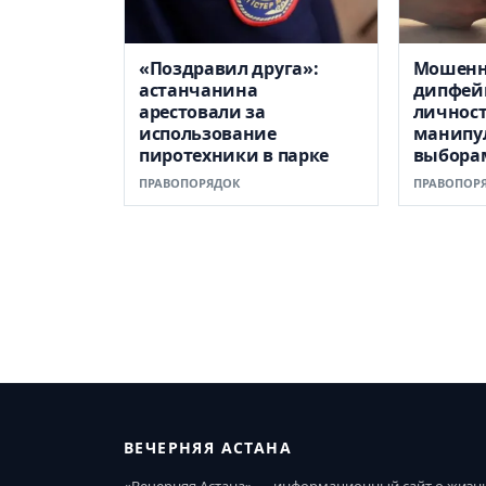
«Поздравил друга»:
Мошенн
астанчанина
дипфей
арестовали за
личност
использование
манипу
пиротехники в парке
выборам
ПРАВОПОРЯДОК
ПРАВОПОР
ВЕЧЕРНЯЯ АСТАНА
«Вечерняя Астана» — информационный сайт о жизн