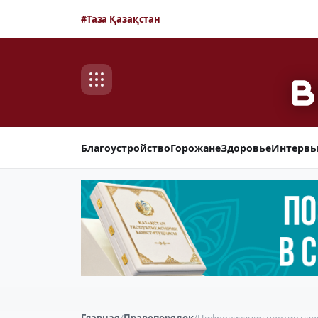
#Таза Қазақстан
Благоустройство
Горожане
Здоровье
Интерв
Главная
/
Правопорядок
/
Цифровизация против нар