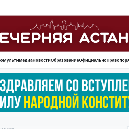
ью
Мультимедиа
Новости
Образование
Официально
Правопор
котиков