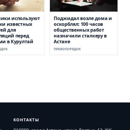
ики используют
Поджидал возле дома и
ки известных
оскорблял: 100 часов
ей для
общественных работ
ляций перед
назначили сталкеру в
и в Курултай
Астане
ЯДОК
ПРАВОПОРЯДОК
КОНТАКТЫ
и