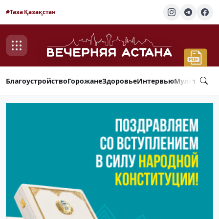
#Таза Қазақстан
Благоустройство
Горожане
Здоровье
Интервью
Мультимед