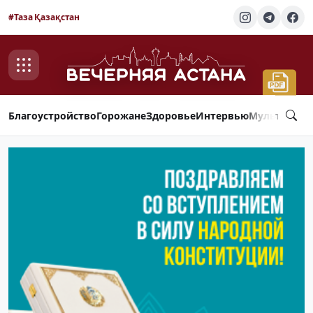
#Таза Қазақстан
Благоустройство
Горожане
Здоровье
Интервью
Мультимед