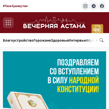
#Таза Қазақстан
Благоустройство
Горожане
Здоровье
Интервью
Мультимед