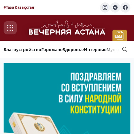
#Таза Қазақстан
Благоустройство
Горожане
Здоровье
Интервью
Мультимед