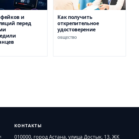
 фейков и
Как получить
ляций перед
открепительное
ми
удостоверение
редили
ОБЩЕСТВО
анцев
КОНТАКТЫ
010000, город Астана, улица Достык, 13, ЖК
и