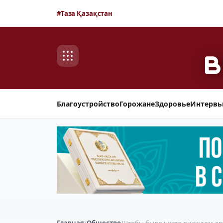
#Таза Қазақстан
Благоустройство
Горожане
Здоровье
Интерв
Главная
/
Общество
/
Чтобы было чисто в каждом дв