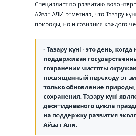
Специалист по развитию волонтер
Айзат АЛИ отметила, что Тазару кү
природы, но и сознания каждого че
- Тазару күні - это день, ког
поддерживая государственны
сохранении чистоты окружаю
посвященный переходу от зи
только обновление природы, 
сохранения. Тазару күні яв
десятидневного цикла праз
на поддержку развития эколо
Айзат Али.