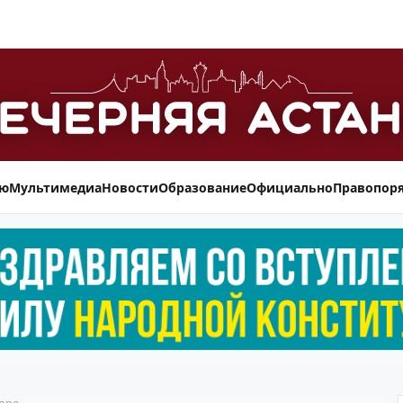
ью
Мультимедиа
Новости
Образование
Официально
Правопор
оре