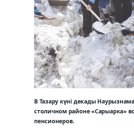
В Тазару күні декады Наурызнама
столичном районе «Сарыарка» во
пенсионеров.