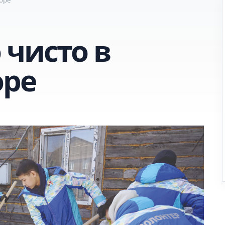
 чисто в
оре