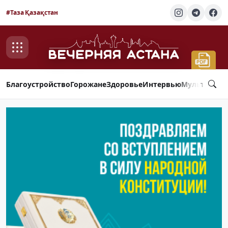
#Таза Қазақстан
Благоустройство
Горожане
Здоровье
Интервью
Мультимед