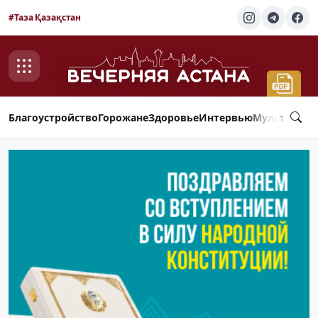
#Таза Қазақстан
Благоустройство
Горожане
Здоровье
Интервью
Мультимед