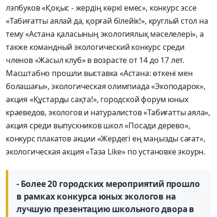
лэпбуков «Қоқыс - жердің көркі емес», конкурс эссе
«Табиғатты аялай да, қорғай білейік!», круглый стол на
тему «Астана қаласының экологиялық мәселелері», а
также командный экологический конкурс среди
членов «Жасыл клуб» в возрасте от 14 до 17 лет.
Масштабно прошли выставка «Астана: өткені мен
болашағы», экологическая олимпиада «Экоподарок»,
акция «Құстарды сақта!», городской форум юных
краеведов, экологов и натуралистов «Табиғатты аяла»,
акция среди выпускников школ «Посади дерево»,
конкурс плакатов акции «Жердегі ең маңызды сағат»,
экологическая акция «Таза Like» по установке экоурн.
- Более 20 городских мероприятий прошло
в рамках конкурса юных экологов на
лучшую презентацию школьного двора в