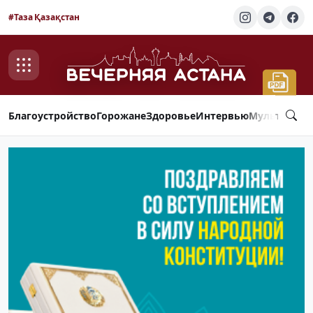
#Таза Қазақстан
Благоустройство
Горожане
Здоровье
Интервью
Мультимед