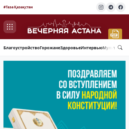
#Таза Қазақстан
Благоустройство
Горожане
Здоровье
Интервью
Мультимед