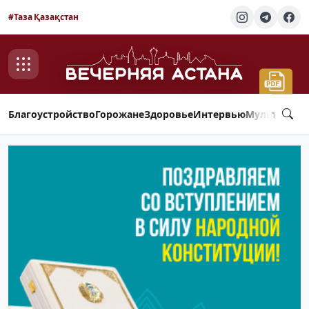
#Таза Қазақстан
Благоустройство
Горожане
Здоровье
Интервью
Мультимед