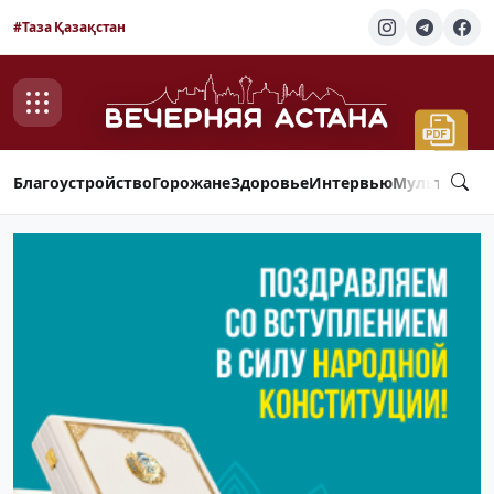
#Таза Қазақстан
Благоустройство
Горожане
Здоровье
Интервью
Мультимед