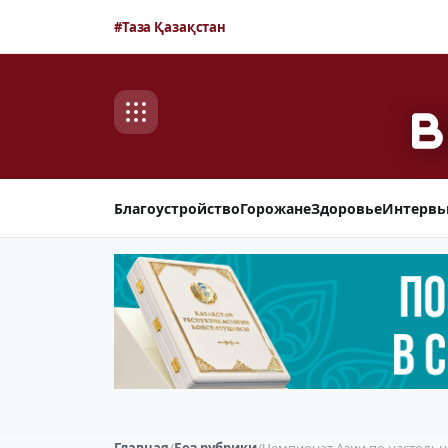
#Таза Қазақстан
Благоустройство
Горожане
Здоровье
Интерв
Главная
/
Без рубрики
/
Чемпионат Азии по настольн