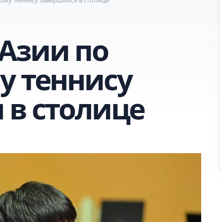
Азии по
у теннису
 в столице