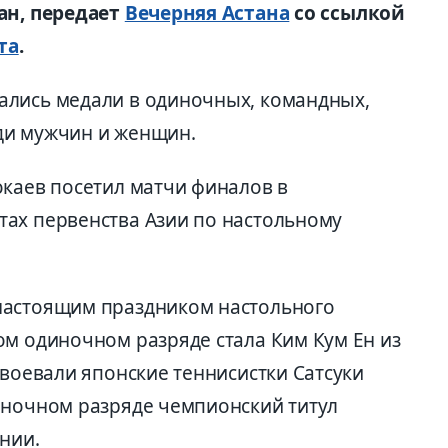
ан, передает
Вечерняя Астана
со ссылкой
та
.
ались медали в одиночных, командных,
ди мужчин и женщин.
окаев посетил матчи финалов в
ах первенства Азии по настольному
настоящим праздником настольного
ом одиночном разряде стала Ким Кум Ен из
авоевали японские теннисистки Сатсуки
иночном разряде чемпионский титул
нии.