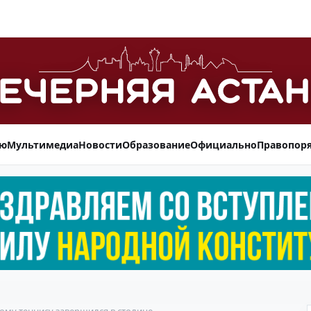
ью
Мультимедиа
Новости
Образование
Официально
Правопор
ому теннису завершился в столице