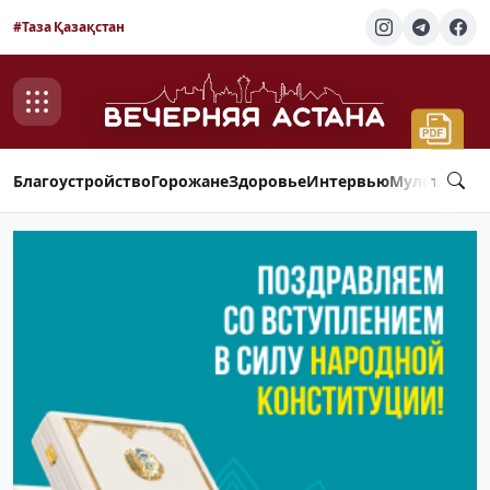
#Таза Қазақстан
Благоустройство
Горожане
Здоровье
Интервью
Мультимед