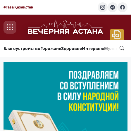
#Таза Қазақстан
Благоустройство
Горожане
Здоровье
Интервью
Мультимед