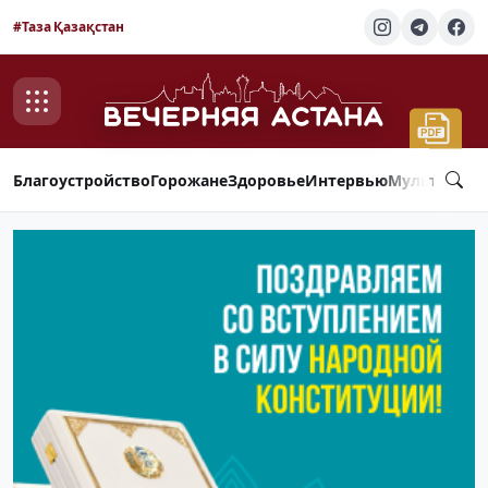
#Таза Қазақстан
Благоустройство
Горожане
Здоровье
Интервью
Мультимед