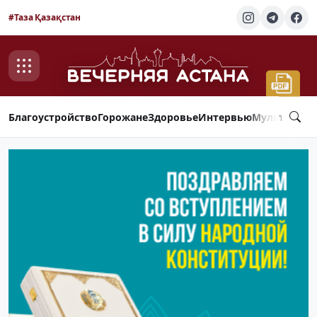
#Таза Қазақстан
Благоустройство
Горожане
Здоровье
Интервью
Мультимед