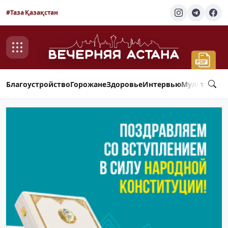
#Таза Қазақстан
Благоустройство
Горожане
Здоровье
Интервью
Мультимед