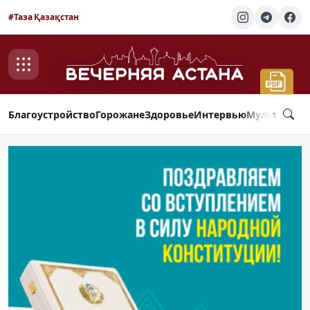
#Таза Қазақстан
Благоустройство
Горожане
Здоровье
Интервью
Мультимед