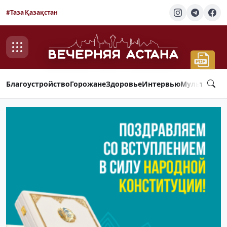
#Таза Қазақстан
Благоустройство
Горожане
Здоровье
Интервью
Мультимед