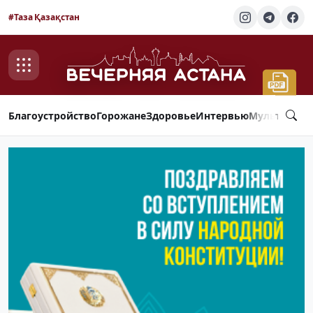
#Таза Қазақстан
Благоустройство
Горожане
Здоровье
Интервью
Мультимед