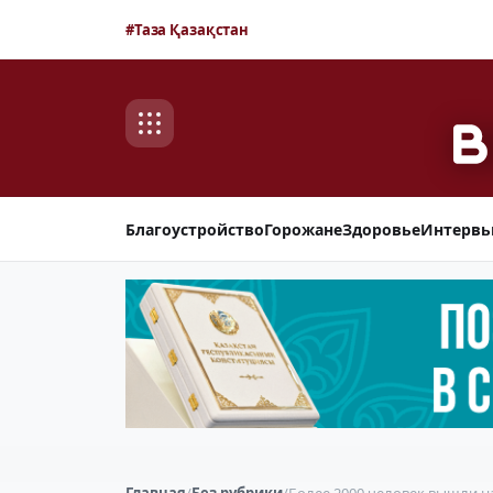
#Таза Қазақстан
Благоустройство
Горожане
Здоровье
Интерв
Главная
/
Без рубрики
/
Более 2000 человек вышли на