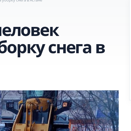
человек
орку снега в