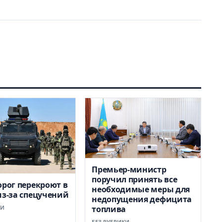
Премьер-министр
поручил принять все
орог перекроют в
необходимые меры для
из-за спецучений
недопущения дефицита
КИ
топлива
БЕЗ РУБРИКИ