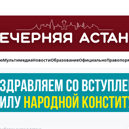
ью
Мультимедиа
Новости
Образование
Официально
Правопор
 уборку снега в Астане