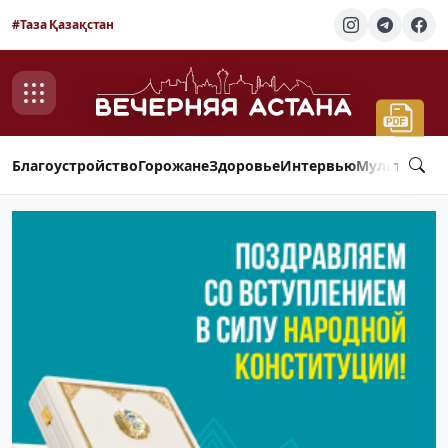
#Таза Қазақстан
Благоустройство
Горожане
Здоровье
Интервью
Мультимед