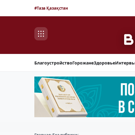
#Таза Қазақстан
Благоустройство
Горожане
Здоровье
Интерв
Главная
/
Без рубрики
/