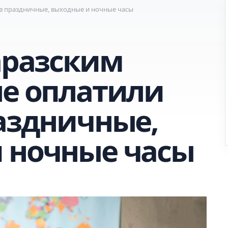
 в праздничные, выходные и ночные часы
аразским
не оплатили
раздничные,
 ночные часы