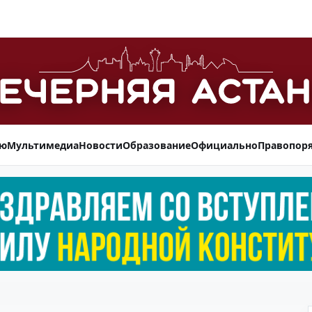
ью
Мультимедиа
Новости
Образование
Официально
Правопор