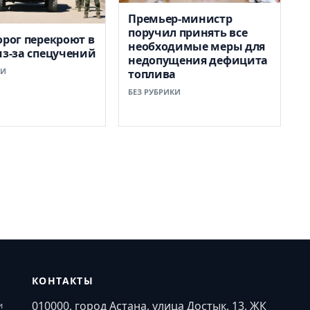
Премьер-министр
поручил принять все
орог перекроют в
необходимые меры для
из-за спецучений
недопущения дефицита
КИ
топлива
БЕЗ РУБРИКИ
КОНТАКТЫ
010000, город Астана, улица Достык, 13, ЖК
и