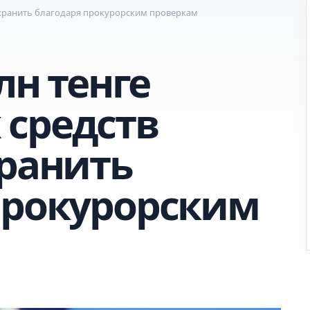
сохранить благодаря прокурорским проверкам
лн тенге
средств
хранить
прокурорским