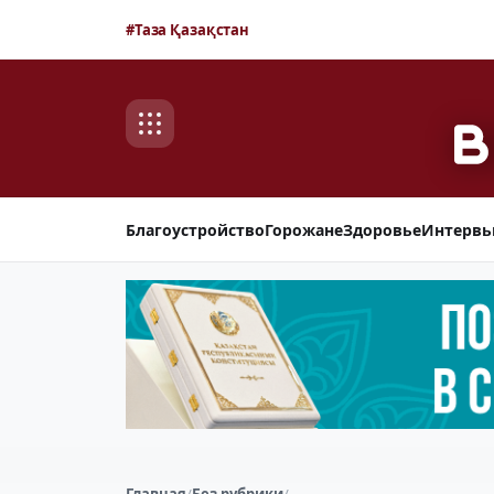
#Таза Қазақстан
Благоустройство
Горожане
Здоровье
Интерв
Главная
/
Без рубрики
/