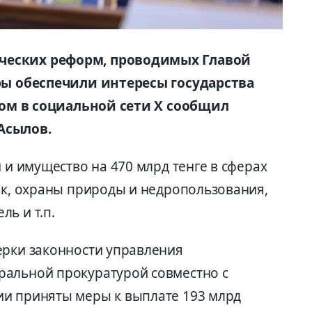
ческих реформ, проводимых Главой
оры обеспечили интересы государства
этом в социальной сети Х сообщил
Асылов.
и и имущество на 470 млрд тенге в сферах
пок, охраны природы и недропользования,
ь и т.п.
ерки законности управления
ральной прокуратурой совместно с
ии приняты меры к выплате 193 млрд