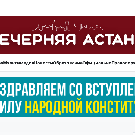
ью
Мультимедиа
Новости
Образование
Официально
Правопор