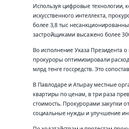
Используя цифровые технологии, 
искусственного интеллекта, прокур
более 3,8 тыс несанкционированны
застройщиками высажено более 300
Во исполнение Указа Президента о
прокуроры оптимизировали расход
млрд тенге госсредств. Это сопост
В Павлодаре и Атырау местные орга
квартиры по ценам, в три раза п
стоимость. Прокурорами закупки о
социальные нужды и улучшение ин
По ходатайствам и протестам прок