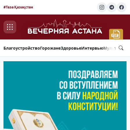
#Таза Қазақстан
Благоустройство
Горожане
Здоровье
Интервью
Мультимед