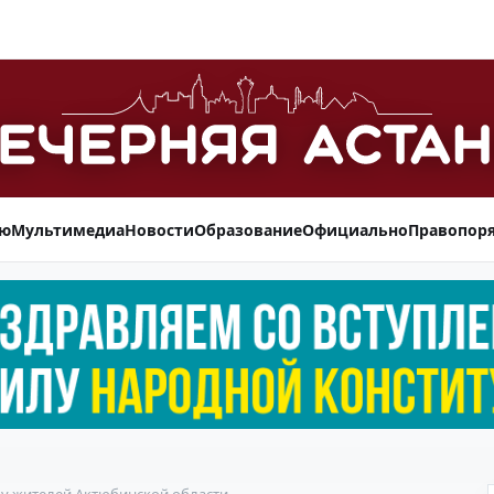
ью
Мультимедиа
Новости
Образование
Официально
Правопор
е у жителей Актюбинской области