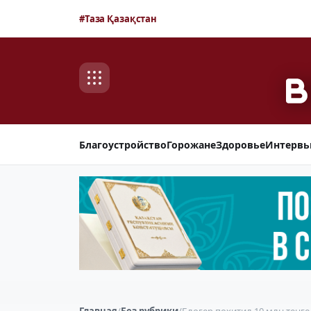
#Таза Қазақстан
Благоустройство
Горожане
Здоровье
Интерв
Главная
/
Без рубрики
/
Блогер похитил 10 млн тенг