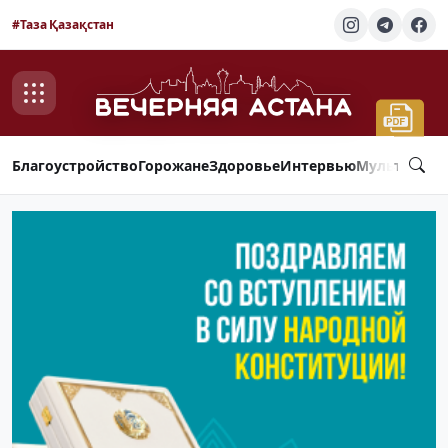
#Таза Қазақстан
Благоустройство
Горожане
Здоровье
Интервью
Мультимед