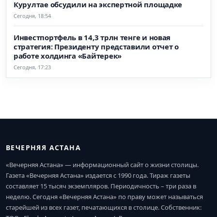
Курултае обсудили на экспертной площадке
Сегодня, 18:54
Инвестпортфель в 14,3 трлн тенге и новая
стратегия: Президенту представили отчет о
работе холдинга «Байтерек»
Сегодня, 17:23
ВЕЧЕРНЯЯ АСТАНА
«Вечерняя Астана» — информационный сайт о жизни столицы.
Газета «Вечерняя Астана» издается с 1990 года. Тираж газеты
составляет 15 тысяч экземпляров. Периодичность – три раза в
неделю. Сегодня «Вечерняя Астана» по праву может называться
старейшей из всех газет, печатающихся в столице. Собственник: