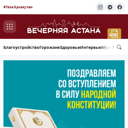
#Таза Қазақстан
Благоустройство
Горожане
Здоровье
Интервью
Мультимед