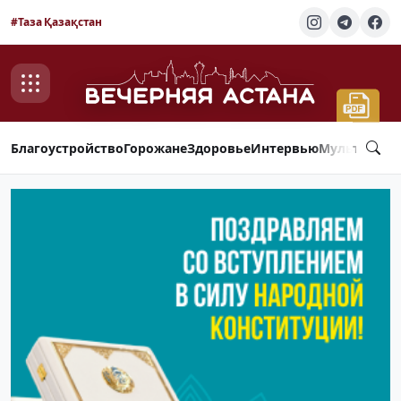
#Таза Қазақстан
Благоустройство
Горожане
Здоровье
Интервью
Мультимед