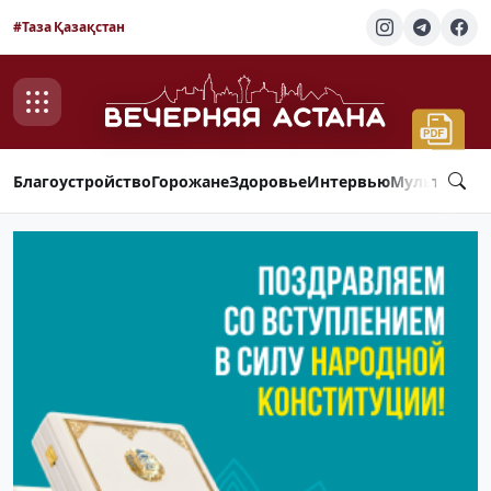
#Таза Қазақстан
Благоустройство
Горожане
Здоровье
Интервью
Мультимед