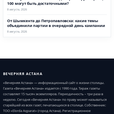
100 могут быть достаточными?
8 августа, 2026
От Шымкента до Петропавловска: какие темы
объединили партии в очередной день кампании
8 августа, 2026
ВЕЧЕРНЯЯ АСТАНА
«Вечерняя Астана» — информационный сайт о жизни столицы.
Газета «Вечерняя Астана» издается с 1990 года. Тираж газеты
составляет 15 тысяч экземпляров. Периодичность – три раза в
неделю. Сегодня «Вечерняя Астана» по праву может называться
старейшей из всех газет, печатающихся в столице. Собственник:
ТОО «Elorda Aqparat» (город Астана). Регистрационное