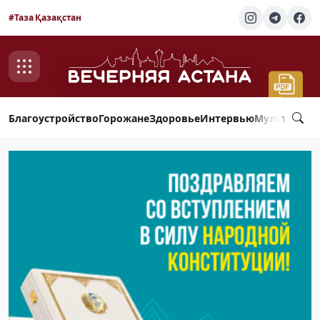
#Таза Қазақстан
Благоустройство
Горожане
Здоровье
Интервью
Мультимед