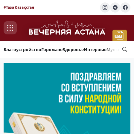
#Таза Қазақстан
Благоустройство
Горожане
Здоровье
Интервью
Мультимед