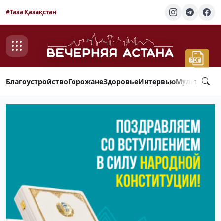
#Таза Қазақстан
Благоустройство
Горожане
Здоровье
Интервью
Мультимед