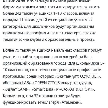
В период летних каникул в Астане различными
формами отдыха и занятости планируется охватить
более 242 тысяч учащихся 1–10 классов, включая
порядка 11 тысяч детей из социально уязвимых
категорий. Для школьников будут организованы
пришкольные, профильные и
этнолагеря
, а также
тематические клубы и образовательные проекты.
Более 75 тысяч учащихся начальных классов примут
участие в работе пришкольных лагерей на базе
организаций образования города. Для школьников 5–
10 классов подготовлены специальные профильные
программы, среди которых «
Оқитын
ұлт
: OZYQ ULT»,
«
Болашақ
LAB», «GREEN CITY:
Балалар
таңдауы
»,
«
Әділет
CAMP», «
Smart
Bala
» и «САЯХАТ & СПОРТ».
Кроме того, при 32 школах столицы будут
функционировать
этнолагеря
«
Атамекен
»,