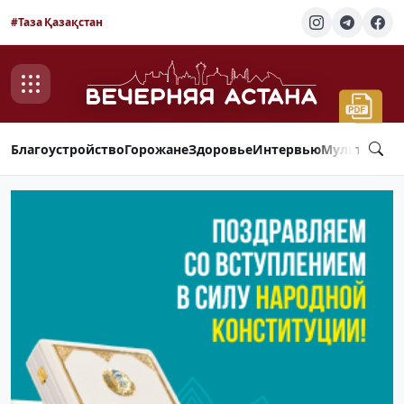
#Таза Қазақстан
Благоустройство
Горожане
Здоровье
Интервью
Мультимед