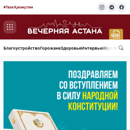
#Таза Қазақстан
Благоустройство
Горожане
Здоровье
Интервью
Мультимед